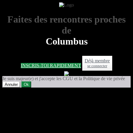
Faites des rencontres proches
de
Columbus
Déjà membre
INSCRIS-TOI RAPIDEMENT
se connecter
Je suis majeur(e) et j'accepte les CGU et la Politique de vie privée
Annuler
Ok