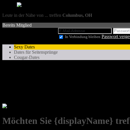
Leute in der Nähe von ... treffen
Columbus, OH
Bereits Mitglied
Passwort verge
In Verbindung bleiben
Sexy Dates
Dates für Seitensprünge
Cougar-Dates
Möchten Sie {displayName} tref