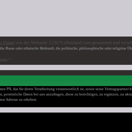
n Daten
von der Webseite 223679.affairland.com gesammelt und verarb
ie Rasse oder ethnische Herkunft, die politische, philosophische oder religiöse Ü
ungen
.
*
en PN, das für deren Verarbeitung verantwortlich ist, sowie seine Vertragspartner
t, persönliche Daten bei uns anzufragen, diese zu berichtigen, zu ergänzen, zu akt
ten Adresse zu erheben.