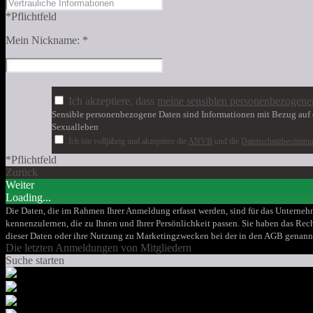
*Pflichtfeld
Mein Nickname:
*
Ich akzeptiere, dass
meine sensiblen personenbezogene
Sensible personenbezogene Daten sind Informationen mit Bezug auf d
Sexualleben
Ich bin volljährig und akzeptiere die
ANVB
und die
Datenschutzbestimm
*Pflichtfeld
Zurück
Weiter
Loading...
Die Daten, die im Rahmen Ihrer Anmeldung erfasst werden, sind für das Unternehm
kennenzulernen, die zu Ihnen und Ihrer Persönlichkeit passen. Sie haben das Rech
dieser Daten oder ihre Nutzung zu Marketingzwecken bei der in den AGB genann
Die letzten Anmeldungen von Mitgliedern
Suche starten