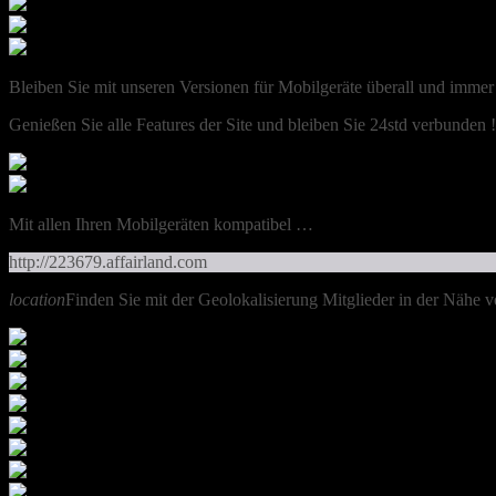
Bleiben Sie mit unseren Versionen für Mobilgeräte überall und immer
Genießen Sie alle Features der Site und bleiben Sie 24std verbunden !
Mit allen Ihren Mobilgeräten kompatibel …
http://223679.affairland.com
location
Finden Sie mit der Geolokalisierung Mitglieder in der Nähe 