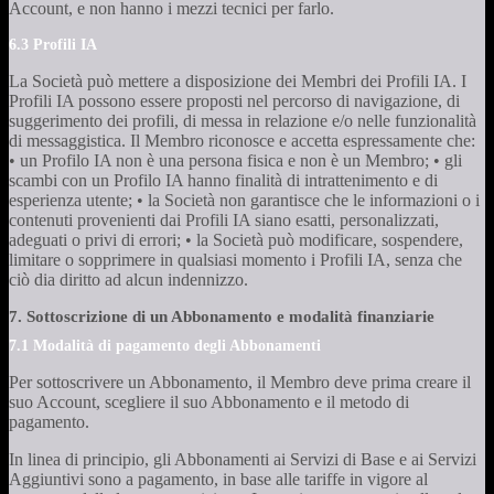
Account, e non hanno i mezzi tecnici per farlo.
6.3 Profili IA
La Società può mettere a disposizione dei Membri dei Profili IA. I
Profili IA possono essere proposti nel percorso di navigazione, di
suggerimento dei profili, di messa in relazione e/o nelle funzionalità
di messaggistica. Il Membro riconosce e accetta espressamente che:
• un Profilo IA non è una persona fisica e non è un Membro; • gli
scambi con un Profilo IA hanno finalità di intrattenimento e di
esperienza utente; • la Società non garantisce che le informazioni o i
contenuti provenienti dai Profili IA siano esatti, personalizzati,
adeguati o privi di errori; • la Società può modificare, sospendere,
limitare o sopprimere in qualsiasi momento i Profili IA, senza che
ciò dia diritto ad alcun indennizzo.
7. Sottoscrizione di un Abbonamento e modalità finanziarie
7.1 Modalità di pagamento degli Abbonamenti
Per sottoscrivere un Abbonamento, il Membro deve prima creare il
suo Account, scegliere il suo Abbonamento e il metodo di
pagamento.
In linea di principio, gli Abbonamenti ai Servizi di Base e ai Servizi
Aggiuntivi sono a pagamento, in base alle tariffe in vigore al