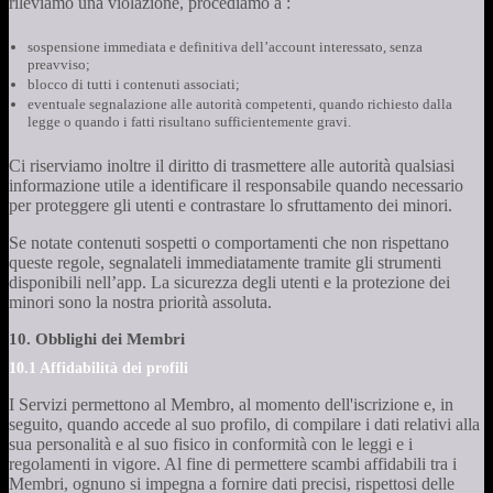
rileviamo una violazione, procediamo a :
sospensione immediata e definitiva dell’account interessato, senza
preavviso;
blocco di tutti i contenuti associati;
eventuale segnalazione alle autorità competenti, quando richiesto dalla
legge o quando i fatti risultano sufficientemente gravi.
Ci riserviamo inoltre il diritto di trasmettere alle autorità qualsiasi
informazione utile a identificare il responsabile quando necessario
per proteggere gli utenti e contrastare lo sfruttamento dei minori.
Se notate contenuti sospetti o comportamenti che non rispettano
queste regole, segnalateli immediatamente tramite gli strumenti
disponibili nell’app. La sicurezza degli utenti e la protezione dei
minori sono la nostra priorità assoluta.
10. Obblighi dei Membri
10.1 Affidabilità dei profili
I Servizi permettono al Membro, al momento dell'iscrizione e, in
seguito, quando accede al suo profilo, di compilare i dati relativi alla
sua personalità e al suo fisico in conformità con le leggi e i
regolamenti in vigore. Al fine di permettere scambi affidabili tra i
Membri, ognuno si impegna a fornire dati precisi, rispettosi delle