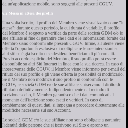
da un'applicazione mobile, sono soggetti alle presenti CGUV.
6.2 Messa in attesa dei profili
Una volta iscritto, il profilo del Membro viene visualizzato come "in
attesa": durante questo periodo, la cui durata è variabile, il profilo
del Membro è soggetto a verifica da parte delle società GDM e/o le
sue affiliate al fine di garantire che i dati e le informazioni fornite dal
Membro siano conformi alle presenti CGUV. Infine, all'utente viene
offerta l'opportunità esclusiva di moltiplicare le sue interazioni su
altri siti se è già iscritto o se desidera beneficiare di più contatti.
Previo accordo esplicito del Membro, il suo profilo potrà essere
disponibile su altri Siti Internet in linea con la sua ricerca. In caso di
inosservanza delle CGUV, il Membro viene informato per e-mail del
rifiuto del suo profilo e gli viene offerta la possibilità di modificarlo.
Se il Membro non modifica il suo profilo in conformità con le
GCUV, le società GDM e/o le sue affiliate si riservano il diritto di
rifiutarlo definitivamente. Indipendentemente dal metodo di
iscrizione scelto, il Membro garantisce che i dati comunicati al
momento dell'iscrizione sono esatti e veritieri. In caso di
cambiamento di questi dati, si impegna a procedere direttamente alle
modifiche necessarie sul suo Account.
Le società GDM e/o le sue affiliate non sono obbligate a garantire
l'identità delle persone che si iscrivono sul Sito e aprono un