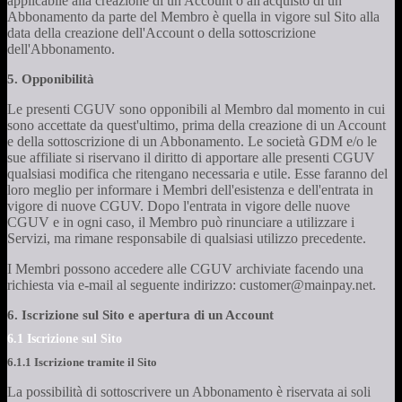
applicabile alla creazione di un Account o all'acquisto di un
Abbonamento da parte del Membro è quella in vigore sul Sito alla
data della creazione dell'Account o della sottoscrizione
dell'Abbonamento.
5. Opponibilità
Le presenti CGUV sono opponibili al Membro dal momento in cui
sono accettate da quest'ultimo, prima della creazione di un Account
e della sottoscrizione di un Abbonamento. Le società GDM e/o le
sue affiliate si riservano il diritto di apportare alle presenti CGUV
qualsiasi modifica che ritengano necessaria e utile. Esse faranno del
loro meglio per informare i Membri dell'esistenza e dell'entrata in
vigore di nuove CGUV. Dopo l'entrata in vigore delle nuove
CGUV e in ogni caso, il Membro può rinunciare a utilizzare i
Servizi, ma rimane responsabile di qualsiasi utilizzo precedente.
I Membri possono accedere alle CGUV archiviate facendo una
richiesta via e-mail al seguente indirizzo: customer@mainpay.net.
6. Iscrizione sul Sito e apertura di un Account
6.1 Iscrizione sul Sito
6.1.1 Iscrizione tramite il Sito
La possibilità di sottoscrivere un Abbonamento è riservata ai soli