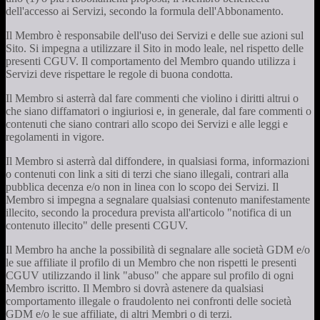
dell'accesso ai Servizi, secondo la formula dell'Abbonamento.
Il Membro è responsabile dell'uso dei Servizi e delle sue azioni sul
Sito. Si impegna a utilizzare il Sito in modo leale, nel rispetto delle
presenti CGUV. Il comportamento del Membro quando utilizza i
Servizi deve rispettare le regole di buona condotta.
Il Membro si asterrà dal fare commenti che violino i diritti altrui o
che siano diffamatori o ingiuriosi e, in generale, dal fare commenti o
contenuti che siano contrari allo scopo dei Servizi e alle leggi e
regolamenti in vigore.
Il Membro si asterrà dal diffondere, in qualsiasi forma, informazioni
o contenuti con link a siti di terzi che siano illegali, contrari alla
pubblica decenza e/o non in linea con lo scopo dei Servizi. Il
Membro si impegna a segnalare qualsiasi contenuto manifestamente
illecito, secondo la procedura prevista all'articolo "notifica di un
contenuto illecito" delle presenti CGUV.
Il Membro ha anche la possibilità di segnalare alle società GDM e/o
le sue affiliate il profilo di un Membro che non rispetti le presenti
CGUV utilizzando il link "abuso" che appare sul profilo di ogni
Membro iscritto. Il Membro si dovrà astenere da qualsiasi
comportamento illegale o fraudolento nei confronti delle società
GDM e/o le sue affiliate, di altri Membri o di terzi.