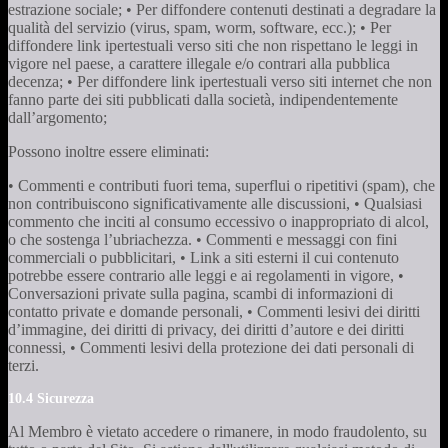
estrazione sociale; • Per diffondere contenuti destinati a degradare la
qualità del servizio (virus, spam, worm, software, ecc.); • Per
diffondere link ipertestuali verso siti che non rispettano le leggi in
vigore nel paese, a carattere illegale e/o contrari alla pubblica
decenza; • Per diffondere link ipertestuali verso siti internet che non
fanno parte dei siti pubblicati dalla società, indipendentemente
dall’argomento;
Possono inoltre essere eliminati:
• Commenti e contributi fuori tema, superflui o ripetitivi (spam), che
non contribuiscono significativamente alle discussioni, • Qualsiasi
commento che inciti al consumo eccessivo o inappropriato di alcol,
o che sostenga l’ubriachezza. • Commenti e messaggi con fini
commerciali o pubblicitari, • Link a siti esterni il cui contenuto
potrebbe essere contrario alle leggi e ai regolamenti in vigore, •
Conversazioni private sulla pagina, scambi di informazioni di
contatto private e domande personali, • Commenti lesivi dei diritti
d’immagine, dei diritti di privacy, dei diritti d’autore e dei diritti
connessi, • Commenti lesivi della protezione dei dati personali di
terzi.
10.4 Sicurezza
Al Membro è vietato accedere o rimanere, in modo fraudolento, su