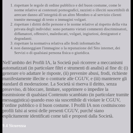
rispettare le regole di ordine pubblico e del buon costume, come le
norme relative ai contenuti pornografici, razzisti o illeciti suscettibili di
arrecare danno all’integrità di un altro Membro o al servizio clienti
tramite messaggi di testo o immagini volgari.
rispettare i diritti delle persone e le norme relative al rispetto della vita
privata degli individui: sono pertanto vietati commenti discriminatori,
diffamatori, offensivi, maleducati, volgari, ingiuriosi, denigratori e
degradanti.
rispettare la normativa relativa alle frodi informatiche.
non danneggiare l'immagine o la reputazione del Sito internet, dei
Servizi o di qualsiasi persona fisica o giuridica.
Nell’ambito dei Profili IA, la Società può ricorrere a meccanismi
automatizzati (in particolare filtri e strumenti di analisi) al fine di: (i)
generare e/o adattare le risposte, (ii) prevenire abusi, frodi, richieste
manifestamente illecite o contrarie alle CGUV, e (iii) mantenere gli
standard di moderazione. La Società si riserva il diritto, senza
preavviso, di bloccare, limitare, sopprimere o impedire la
trasmissione di qualsiasi Contenuto scambiato (in particolare tramite
messaggistica) quando esso sia suscettibile di violare le CGUV,
l’ordine pubblico o il buon costume. I Profili IA non costituiscono
profili falsi ai sensi delle presenti CGUV, purché siano
esplicitamente identificati come tali e proposti dalla Società.
9.4 Sicurezza