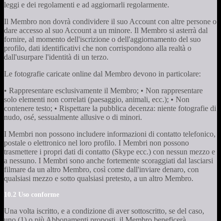
leggi e dei regolamenti e ad aggiornarli regolarmente.
Il Membro non dovrà condividere il suo Account con altre persone o
dare accesso al suo Account a un minore. Il Membro si asterrà dal
fornire, al momento dell'iscrizione o dell'aggiornamento del suo
profilo, dati identificativi che non corrispondono alla realtà o
dall'usurpare l'identità di un terzo.
Le fotografie caricate online dal Membro devono in particolare:
• Rappresentare esclusivamente il Membro; • Non rappresentare
solo elementi non correlati (paesaggio, animali, ecc.); • Non
contenere testo; • Rispettare la pubblica decenza: niente fotografie di
nudo, osé, sessualmente allusive o di minori.
I Membri non possono includere informazioni di contatto telefonico,
postale o elettronico nel loro profilo. I Membri non possono
trasmettere i propri dati di contatto (Skype ecc.) con nessun mezzo e
a nessuno. I Membri sono anche fortemente scoraggiati dal lasciarsi
filmare da un altro Membro, così come dall'inviare denaro, con
qualsiasi mezzo e sotto qualsiasi pretesto, a un altro Membro.
10.2 Uso conforme
Una volta iscritto, e a condizione di aver sottoscritto, se del caso,
uno (1) o più Abbonamenti proposti, il Membro beneficerà