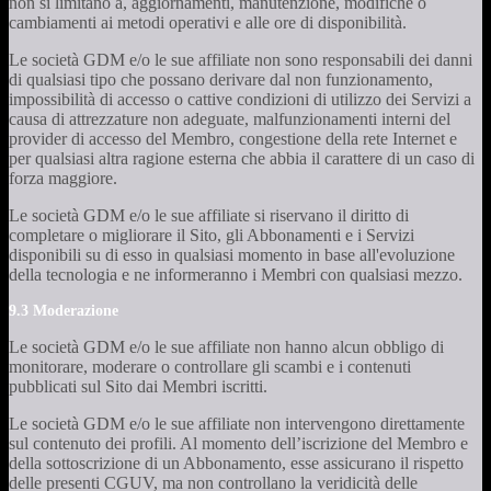
non si limitano a, aggiornamenti, manutenzione, modifiche o
cambiamenti ai metodi operativi e alle ore di disponibilità.
Le società GDM e/o le sue affiliate non sono responsabili dei danni
di qualsiasi tipo che possano derivare dal non funzionamento,
impossibilità di accesso o cattive condizioni di utilizzo dei Servizi a
causa di attrezzature non adeguate, malfunzionamenti interni del
provider di accesso del Membro, congestione della rete Internet e
per qualsiasi altra ragione esterna che abbia il carattere di un caso di
forza maggiore.
Le società GDM e/o le sue affiliate si riservano il diritto di
completare o migliorare il Sito, gli Abbonamenti e i Servizi
disponibili su di esso in qualsiasi momento in base all'evoluzione
della tecnologia e ne informeranno i Membri con qualsiasi mezzo.
9.3 Moderazione
Le società GDM e/o le sue affiliate non hanno alcun obbligo di
monitorare, moderare o controllare gli scambi e i contenuti
pubblicati sul Sito dai Membri iscritti.
Le società GDM e/o le sue affiliate non intervengono direttamente
sul contenuto dei profili. Al momento dell’iscrizione del Membro e
della sottoscrizione di un Abbonamento, esse assicurano il rispetto
delle presenti CGUV, ma non controllano la veridicità delle