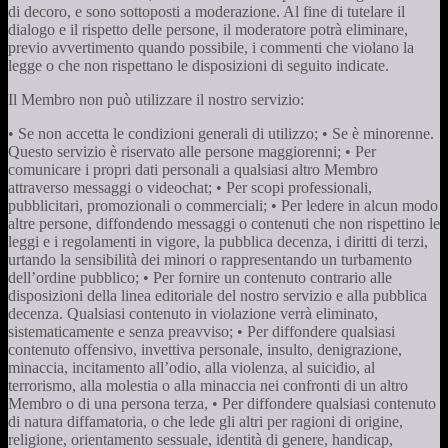
di decoro, e sono sottoposti a moderazione. Al fine di tutelare il
dialogo e il rispetto delle persone, il moderatore potrà eliminare,
previo avvertimento quando possibile, i commenti che violano la
legge o che non rispettano le disposizioni di seguito indicate.
Il Membro non può utilizzare il nostro servizio:
• Se non accetta le condizioni generali di utilizzo; • Se è minorenne.
Questo servizio è riservato alle persone maggiorenni; • Per
comunicare i propri dati personali a qualsiasi altro Membro
attraverso messaggi o videochat; • Per scopi professionali,
pubblicitari, promozionali o commerciali; • Per ledere in alcun modo
altre persone, diffondendo messaggi o contenuti che non rispettino le
leggi e i regolamenti in vigore, la pubblica decenza, i diritti di terzi,
urtando la sensibilità dei minori o rappresentando un turbamento
dell’ordine pubblico; • Per fornire un contenuto contrario alle
disposizioni della linea editoriale del nostro servizio e alla pubblica
decenza. Qualsiasi contenuto in violazione verrà eliminato,
sistematicamente e senza preavviso; • Per diffondere qualsiasi
contenuto offensivo, invettiva personale, insulto, denigrazione,
minaccia, incitamento all’odio, alla violenza, al suicidio, al
terrorismo, alla molestia o alla minaccia nei confronti di un altro
Membro o di una persona terza, • Per diffondere qualsiasi contenuto
di natura diffamatoria, o che lede gli altri per ragioni di origine,
religione, orientamento sessuale, identità di genere, handicap,