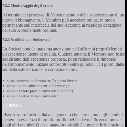
7.2.2 Monitoraggio degli ordini
Al termine del processo di Abbonamento o della sottoscrizione di un
nuovo Abbonamento, il Membro può accedere online, in modo
permanente sull'interfaccia del suo Account, al riepilogo dettagliato
dei suoi Abbonamenti ordinati.
7.2.3 Soddisfatto o rimborsato
La Società pone la massima attenzione nell'offrire ai propri Membri
un'esperienza utente di qualità. Qualora tuttavia il Membro non fosse
soddisfatto dell’esperienza proposta, potrà richiedere il rimborso
dell’abbonamento iniziale sottoscritto entro quindici (15) giorni dalla
suddetta sottoscrizione, a condizione che :
si sia connesso in almeno tre (3) giorni diversi
abbia inviato almeno venti (20) messaggi
abbia una foto profilo convalidata (non AI)
abbia una descrizione convalidata
7.3 BOOST
I Boost sono funzionalità a pagamento che permettono agli utenti di
mettere in evidenza il proprio profilo nel feed e nel flusso di notizie
degli altri membri. Questa maggiore visibilità aumenta le interazioni