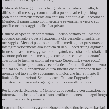
Utilizzo di Messaggi privati/chat Qualsiasi tentativo di truffa, la
diffusione di messaggi commerciali o pubblicitari e il phishing
porteranno immediatamente alla chiusura definitiva dell’account del
Membro. Il parassitismo commerciale è severamente vietato sui
profili o nei messaggi e nelle chat private.
Utilizzo di Speedflirt: per facilitare il primo contatto tra i Membri,
abbiamo pensato a questa funzionalità che permette di suggerire
messaggi ai Membri poco ispirati nell’immediato, per presentarsi e
interagire velocemente alla maniera di uno "Speed dating digitale".
In nessun caso i messaggi sono obbligatori, ma soltanto facoltativi. Il
Membro può inviare il messaggio che preferisce. Le funzionalità
così come le tue interazioni sul servizio (Speedflirt, swipe ecc...)
hanno un limite quotidiano a seconda della formula di abbonamento
che hai scelto. L'apparizione di una finestra che ti propone di fare un
upgrade del tuo attuale abbonamento indica che hai raggiunto il
limite delle interazioni. Se non viene effettuato l’upgrade, il
contatore viene azzerato ogni giorno a mezzanotte ora locale.
Per la propria sicurezza, il Membro deve scegliere con attenzione le
informazioni che pubblica nel suo profilo e in generale in ogni luogo
in cui il servizio lo permette.
I commenti sono liberi, a condizione che rispettino le regole basilari