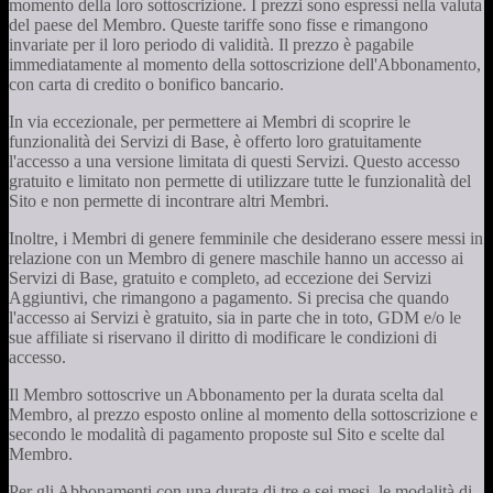
momento della loro sottoscrizione. I prezzi sono espressi nella valuta
del paese del Membro. Queste tariffe sono fisse e rimangono
invariate per il loro periodo di validità. Il prezzo è pagabile
immediatamente al momento della sottoscrizione dell'Abbonamento,
con carta di credito o bonifico bancario.
In via eccezionale, per permettere ai Membri di scoprire le
funzionalità dei Servizi di Base, è offerto loro gratuitamente
l'accesso a una versione limitata di questi Servizi. Questo accesso
gratuito e limitato non permette di utilizzare tutte le funzionalità del
Sito e non permette di incontrare altri Membri.
Inoltre, i Membri di genere femminile che desiderano essere messi in
relazione con un Membro di genere maschile hanno un accesso ai
Servizi di Base, gratuito e completo, ad eccezione dei Servizi
Aggiuntivi, che rimangono a pagamento. Si precisa che quando
l'accesso ai Servizi è gratuito, sia in parte che in toto, GDM e/o le
sue affiliate si riservano il diritto di modificare le condizioni di
accesso.
Il Membro sottoscrive un Abbonamento per la durata scelta dal
Membro, al prezzo esposto online al momento della sottoscrizione e
secondo le modalità di pagamento proposte sul Sito e scelte dal
Membro.
Per gli Abbonamenti con una durata di tre e sei mesi, le modalità di