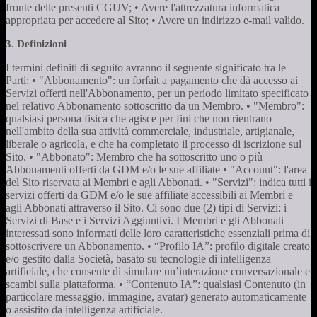
fronte delle presenti CGUV; • Avere l'attrezzatura informatica
appropriata per accedere al Sito; • Avere un indirizzo e-mail valido.
3. Definizioni
I termini definiti di seguito avranno il seguente significato tra le
Parti: • "Abbonamento": un forfait a pagamento che dà accesso ai
Servizi offerti nell'Abbonamento, per un periodo limitato specificato
nel relativo Abbonamento sottoscritto da un Membro. • "Membro":
qualsiasi persona fisica che agisce per fini che non rientrano
nell'ambito della sua attività commerciale, industriale, artigianale,
liberale o agricola, e che ha completato il processo di iscrizione sul
Sito. • "Abbonato": Membro che ha sottoscritto uno o più
Abbonamenti offerti da GDM e/o le sue affiliate • "Account": l'area
del Sito riservata ai Membri e agli Abbonati. • "Servizi": indica tutti i
servizi offerti da GDM e/o le sue affiliate accessibili ai Membri e
agli Abbonati attraverso il Sito. Ci sono due (2) tipi di Servizi: i
Servizi di Base e i Servizi Aggiuntivi. I Membri e gli Abbonati
interessati sono informati delle loro caratteristiche essenziali prima di
sottoscrivere un Abbonamento. • “Profilo IA”: profilo digitale creato
e/o gestito dalla Società, basato su tecnologie di intelligenza
artificiale, che consente di simulare un’interazione conversazionale e
scambi sulla piattaforma. • “Contenuto IA”: qualsiasi Contenuto (in
particolare messaggio, immagine, avatar) generato automaticamente
o assistito da intelligenza artificiale.