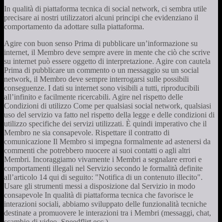
In qualità di piattaforma tecnica di social network, ci sembra utile
precisare ai nostri utilizzatori alcuni principi che evidenziano il
comportamento da adottare sulla piattaforma.
Agire con buon senso Prima di pubblicare un’informazione su
internet, il Membro deve sempre avere in mente che ciò che scrive
su internet può essere oggetto di interpretazione. Agire con cautela
Prima di pubblicare un commento o un messaggio su un social
network, il Membro deve sempre interrogarsi sulle possibili
conseguenze. I dati su internet sono visibili a tutti, riproducibili
all’infinito e facilmente ricercabili. Agire nel rispetto delle
Condizioni di utilizzo Come per qualsiasi social network, qualsiasi
uso del servizio va fatto nel rispetto della legge e delle condizioni di
utilizzo specifiche dei servizi utilizzati. È quindi imperativo che il
Membro ne sia consapevole. Rispettare il contratto di
comunicazione Il Membro si impegna formalmente ad astenersi da
commenti che potrebbero nuocere ai suoi contatti o agli altri
Membri. Incoraggiamo vivamente i Membri a segnalare errori e
comportamenti illegali nel Servizio secondo le formalità definite
all’articolo 14 qui di seguito: "Notifica di un contenuto illecito".
Usare gli strumenti messi a disposizione dal Servizio in modo
consapevole In qualità di piattaforma tecnica che favorisce le
interazioni sociali, abbiamo sviluppato delle funzionalità tecniche
destinate a promuovere le interazioni tra i Membri (messaggi, chat,
scambio di video, Speedflirt ecc.).