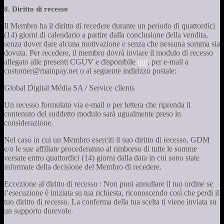
8. Diritto di recesso
Il Membro ha il diritto di recedere durante un periodo di quattordici
(14) giorni di calendario a partire dalla conclusione della vendita,
senza dover dare alcuna motivazione e senza che nessuna somma sia
dovuta. Per recedere, il membro dovrà inviare il modulo di recesso
allegato alle presenti CGUV e disponibile
qui
, per e-mail a
customer@mainpay.net o al seguente indirizzo postale:
Global Digital Média SA / Service clients
Un recesso formulato via e-mail o per lettera che riprenda il
contenuto del suddetto modulo sarà ugualmente preso in
considerazione.
Nel caso in cui un Membro eserciti il suo diritto di recesso, GDM
e/o le sue affiliate procederanno al rimborso di tutte le somme
versate entro quattordici (14) giorni dalla data in cui sono state
informate della decisione del Membro di recedere.
Eccezione al diritto di recesso : Non puoi annullare il tuo ordine se
l’esecuzione è iniziata su tua richiesta, riconoscendo così che perdi il
tuo diritto di recesso. La conferma della tua scelta ti viene inviata su
un supporto durevole.