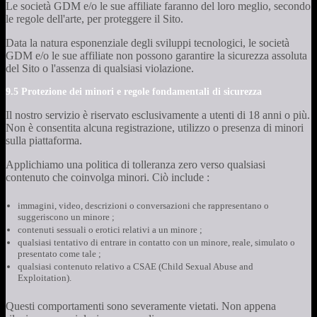
Le società GDM e/o le sue affiliate faranno del loro meglio, secondo
le regole dell'arte, per proteggere il Sito.
Data la natura esponenziale degli sviluppi tecnologici, le società
GDM e/o le sue affiliate non possono garantire la sicurezza assoluta
del Sito o l'assenza di qualsiasi violazione.
9.5 Protezione dei minori e regole fondamentali di sicurezza
Il nostro servizio è riservato esclusivamente a utenti di 18 anni o più.
Non è consentita alcuna registrazione, utilizzo o presenza di minori
sulla piattaforma.
Applichiamo una politica di tolleranza zero verso qualsiasi
contenuto che coinvolga minori. Ciò include :
immagini, video, descrizioni o conversazioni che rappresentano o
suggeriscono un minore ;
contenuti sessuali o erotici relativi a un minore ;
qualsiasi tentativo di entrare in contatto con un minore, reale, simulato o
presentato come tale ;
qualsiasi contenuto relativo a CSAE (Child Sexual Abuse and
Exploitation).
Questi comportamenti sono severamente vietati. Non appena