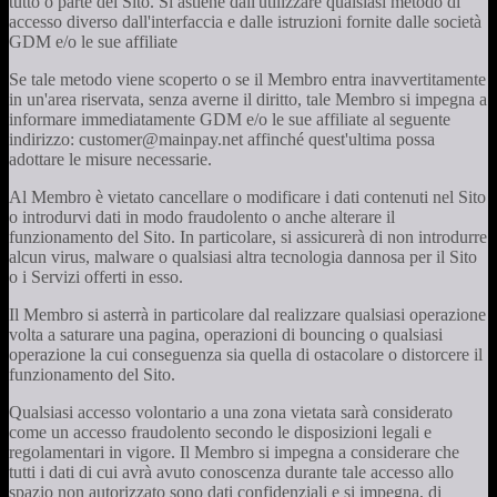
tutto o parte del Sito. Si astiene dall'utilizzare qualsiasi metodo di
accesso diverso dall'interfaccia e dalle istruzioni fornite dalle società
GDM e/o le sue affiliate
Se tale metodo viene scoperto o se il Membro entra inavvertitamente
in un'area riservata, senza averne il diritto, tale Membro si impegna a
informare immediatamente GDM e/o le sue affiliate al seguente
indirizzo: customer@mainpay.net affinché quest'ultima possa
adottare le misure necessarie.
Al Membro è vietato cancellare o modificare i dati contenuti nel Sito
o introdurvi dati in modo fraudolento o anche alterare il
funzionamento del Sito. In particolare, si assicurerà di non introdurre
alcun virus, malware o qualsiasi altra tecnologia dannosa per il Sito
o i Servizi offerti in esso.
Il Membro si asterrà in particolare dal realizzare qualsiasi operazione
volta a saturare una pagina, operazioni di bouncing o qualsiasi
operazione la cui conseguenza sia quella di ostacolare o distorcere il
funzionamento del Sito.
Qualsiasi accesso volontario a una zona vietata sarà considerato
come un accesso fraudolento secondo le disposizioni legali e
regolamentari in vigore. Il Membro si impegna a considerare che
tutti i dati di cui avrà avuto conoscenza durante tale accesso allo
spazio non autorizzato sono dati confidenziali e si impegna, di