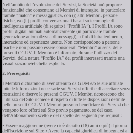
Nell’ambito dell’evoluzione dei Servizi, la Società può proporre
funzionalità che consentano ai Membri di interagire, in particolare
tramite “match” e messaggistica, con (i) altri Membri, persone
fisiche, e/o (ii) profili conversazionali basati su tecnologie di
intelligenza artificiale (di seguito i “Profili IA”). I Profili IA sono
profili digitali animati automaticamente (in particolare tramite
generazione automatizzata di messaggi), a fini di intrattenimento,
interazione ed esperienza utente. Non corrispondono a persone
fisiche e non possono essere considerati “Membri” ai sensi delle
presenti CGUV. Il Membro è informato, durante l’utilizzo dei
Servizi, della natura “Profilo IA” dei profili interessati tramite una
visualizzazione/etichetta esplicita.
2. Prerequisiti
I Membri dichiarano di aver ottenuto da GDM e/o le sue affiliate
tutte le informazioni necessarie sui Servizi offerti e di accettare senza
restrizioni o riserve le presenti CGUV. I Membri riconoscono che
l'utilizzo del Sito richiede il rispetto di tutte le disposizioni definite
nelle presenti CGUV. I Membri possono beneficiare dei Servizi che
vengono loro offerti sul Sito previo pagamento, se del caso,
dell'Abbonamento scelto e del rispetto dei seguenti pre-requisiti:
• Essere maggiorenne (avere cioè diciotto (18) anni o più) il giorno
dell'iscrizione sul Sito; • Avere la capacità giuridica di impegnarsi a