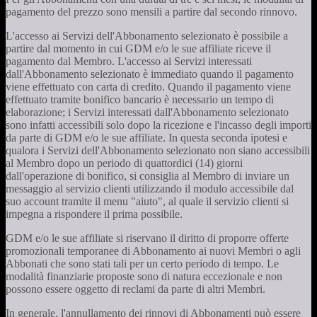
pagamento del prezzo sono mensili a partire dal secondo rinnovo.
L'accesso ai Servizi dell'Abbonamento selezionato è possibile a
partire dal momento in cui GDM e/o le sue affiliate riceve il
pagamento dal Membro. L'accesso ai Servizi interessati
dall'Abbonamento selezionato è immediato quando il pagamento
viene effettuato con carta di credito. Quando il pagamento viene
effettuato tramite bonifico bancario è necessario un tempo di
elaborazione; i Servizi interessati dall'Abbonamento selezionato
sono infatti accessibili solo dopo la ricezione e l'incasso degli importi
da parte di GDM e/o le sue affiliate. In questa seconda ipotesi e
qualora i Servizi dell'Abbonamento selezionato non siano accessibili
al Membro dopo un periodo di quattordici (14) giorni
dall'operazione di bonifico, si consiglia al Membro di inviare un
messaggio al servizio clienti utilizzando il modulo accessibile dal
suo account tramite il menu "aiuto", al quale il servizio clienti si
impegna a rispondere il prima possibile.
GDM e/o le sue affiliate si riservano il diritto di proporre offerte
promozionali temporanee di Abbonamento ai nuovi Membri o agli
Abbonati che sono stati tali per un certo periodo di tempo. Le
modalità finanziarie proposte sono di natura eccezionale e non
possono essere oggetto di reclami da parte di altri Membri.
In generale, l'annullamento dei rinnovi di Abbonamenti può essere